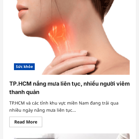
khoang
chỗ
hiểm
Sức khỏe
TP.HCM nắng mưa liên tục, nhiều người viêm
thanh quản
TP.HCM và các tỉnh khu vực miền Nam đang trải qua
nhiều ngày nắng mưa liên tục...
Read
Read More
more
about
TP.HCM
nắng