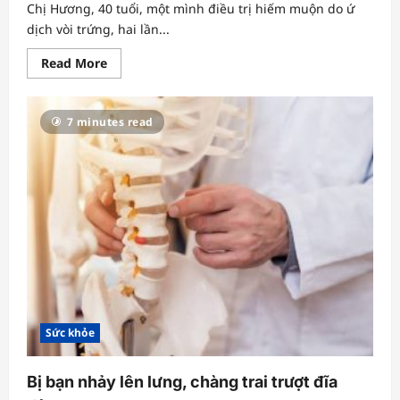
Chị Hương, 40 tuổi, một mình điều trị hiếm muộn do ứ
dịch vòi trứng, hai lần...
Read
Read More
more
about
‘Tìm
con’
7 minutes read
thất
bại
vì
đơn
độc
chữa
vô
sinh
Sức khỏe
Bị bạn nhảy lên lưng, chàng trai trượt đĩa