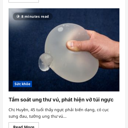
more
about
Loay
hoay
8 minutes read
chữa
trị
từ
nam
khoa
đến
vô
sinh
Sức khỏe
Tầm soát ung thư vú, phát hiện vỡ túi ngực
Chị Huyền, 45 tuổi thấy ngực phải biến dạng, có cục
sưng đau, tưởng ung thư vú...
Read
Read More