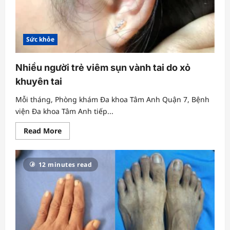
Sức khỏe
Nhiều người trẻ viêm sụn vành tai do xỏ
khuyên tai
Mỗi tháng, Phòng khám Đa khoa Tâm Anh Quận 7, Bệnh
viện Đa khoa Tâm Anh tiếp...
Read
Read More
more
about
Nhiều
người
12 minutes read
trẻ
viêm
sụn
vành
tai
do
xỏ
khuyên
tai