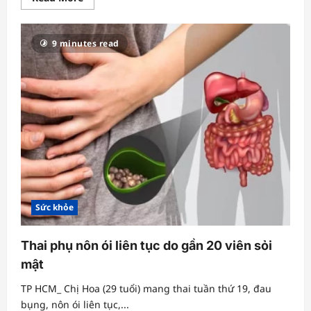
more
about
Tầm
soát
9 minutes read
ung
thư
vú,
phát
hiện
vỡ
túi
ngực
Sức khỏe
Thai phụ nôn ói liên tục do gần 20 viên sỏi
mật
TP HCM_ Chị Hoa (29 tuổi) mang thai tuần thứ 19, đau
bụng, nôn ói liên tục,...