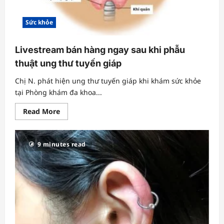
Sức khỏe
Livestream bán hàng ngay sau khi phẫu
thuật ung thư tuyến giáp
Chị N. phát hiện ung thư tuyến giáp khi khám sức khỏe
tại Phòng khám đa khoa...
Read
Read More
more
about
Livestream
bán
9 minutes read
hàng
ngay
sau
khi
phẫu
thuật
ung
thư
tuyến
giáp