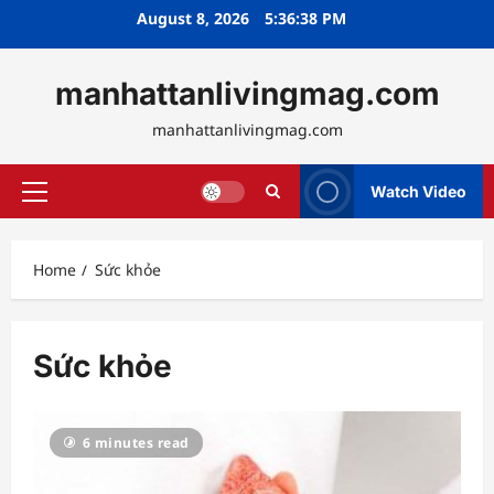
Skip
August 8, 2026
5:36:41 PM
to
content
manhattanlivingmag.com
manhattanlivingmag.com
Watch Video
Primary
Menu
Home
Sức khỏe
Sức khỏe
6 minutes read