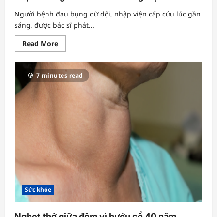
Người bệnh đau bụng dữ dội, nhập viện cấp cứu lúc gần
sáng, được bác sĩ phát...
Read
Read More
more
about
Gắp
sán
7 minutes read
lá
gan
lớn
chui
lên
ống
mật
Sức khỏe
Nghẹt thở giữa đêm vì bướu cổ 40 năm