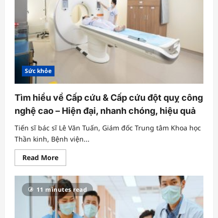
Sức khỏe
Tìm hiểu về Cấp cứu & Cấp cứu đột quỵ công
nghệ cao – Hiện đại, nhanh chóng, hiệu quả
Tiến sĩ bác sĩ Lê Văn Tuấn, Giám đốc Trung tâm Khoa học
Thần kinh, Bệnh viện...
Read
Read More
more
about
Tìm
hiểu
11 minutes read
về
Cấp
cứu
&