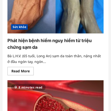
Sức khỏe
Phát hiện bệnh hiếm nguy hiểm từ triệu
chứng sạm da
Bà L.H.V. (65 tuổi, Long An) sạm da toàn thân, nặng nhất
ở đầu ngón tay, ngón...
Read
Read More
more
about
Phát
hiện
8 minutes read
bệnh
hiếm
nguy
hiểm
từ
triệu
chứng