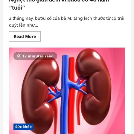
“tuổi”
3 tháng nay, bướu cổ của bà M. tăng kích thước từ cỡ trái
quýt lên như...
Read
Read More
more
about
Nghẹt
thở
12 minutes read
giữa
đêm
vì
bướu
cổ
40
năm
“tuổi”
Sức khỏe