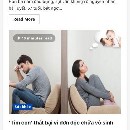
Hơn ba năm đau bụng, sụt cân không rõ nguyên nhân,
bà Tuyết, 57 tuổi, bất ngờ...
Read
Read More
more
about
Đau
bụng,
10 minutes read
sụt
cân
do
mắc
hội
chứng
dây
chằng
cung
giữa
Sức khỏe
‘Tìm con’ thất bại vì đơn độc chữa vô sinh