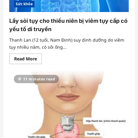
Sức khỏe
Lấy sỏi tụy cho thiếu niên bị viêm tụy cấp có
yếu tố di truyền
Thanh Lan (12 tuổi, Nam Định) suy dinh dưỡng do viêm
tụy nhiều năm, có sỏi ống...
Read
Read More
more
about
Lấy
sỏi
11 minutes read
tụy
cho
thiếu
niên
bị
viêm
tụy
cấp
có
yếu
tố
di
truyền