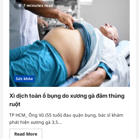
cân,
7 minutes read
giảm
mỡ
nội
tạng
đẩy
lùi
bệnh
Sức khỏe
Xì dịch toàn ổ bụng do xương gà đâm thủng
ruột
TP HCM_ Ông Vũ (55 tuổi) đau quặn bụng, bác sĩ khám
phát hiện xương gà 3,5...
Read
Read More
more