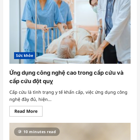
Cấp
cứu
đột
quỵ
công
nghệ
cao
–
Hiện
đại,
nhanh
chóng,
hiệu
Sức khỏe
quả
Ứng dụng công nghệ cao trong cấp cứu và
cấp cứu đột quỵ
Cấp cứu là tình trạng y tế khẩn cấp, việc ứng dụng công
nghệ đầy đủ, hiện...
Read
Read More
more
about
Ứng
dụng
10 minutes read
công
nghệ