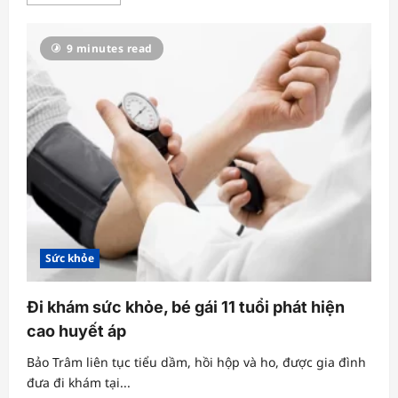
more
about
Trẻ
mắc
9 minutes read
hội
chứng
đầu
to
do
đột
biến
gen
Sức khỏe
Đi khám sức khỏe, bé gái 11 tuổi phát hiện
cao huyết áp
Bảo Trâm liên tục tiểu dầm, hồi hộp và ho, được gia đình
đưa đi khám tại...