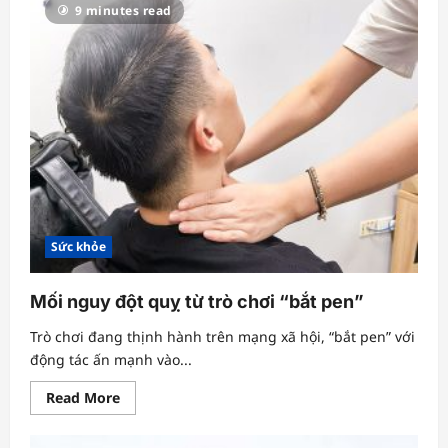
9 minutes read
mưa
liên
tục,
nhiều
người
viêm
thanh
quản
Sức khỏe
Mối nguy đột quỵ từ trò chơi “bắt pen”
Trò chơi đang thịnh hành trên mạng xã hội, “bắt pen” với
động tác ấn mạnh vào...
Read
Read More
more
about
Mối