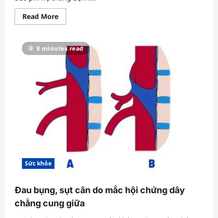
Read
Read More
more
about
Nhiều
người
8 minutes read
trẻ
điều
trị
béo
phì
Sức khỏe
Đau bụng, sụt cân do mắc hội chứng dây
chằng cung giữa