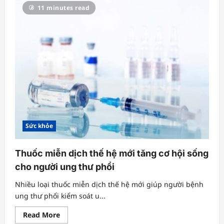
nguy
11 minutes read
đột
quỵ
từ
trò
chơi
“bắt
pen”
Sức khỏe
Thuốc miễn dịch thế hệ mới tăng cơ hội sống
cho người ung thư phổi
Nhiều loại thuốc miễn dịch thế hệ mới giúp người bệnh
ung thư phổi kiểm soát u...
Read
Read More
more