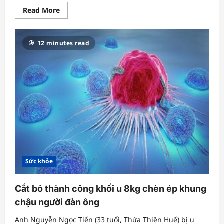
Read
Read More
more
about
Đi
khám
12 minutes read
sức
khỏe,
bé
gái
11
tuổi
phát
hiện
cao
huyết
áp
Sức khỏe
Cắt bỏ thành công khối u 8kg chèn ép khung
chậu người đàn ông
Anh Nguyễn Ngọc Tiến (33 tuổi, Thừa Thiên Huế) bị u