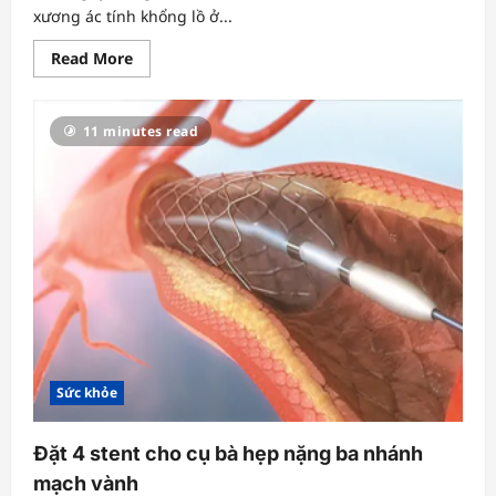
xương ác tính khổng lồ ở...
Read
Read More
more
about
Cắt
bỏ
11 minutes read
thành
công
khối
u
8kg
chèn
ép
khung
chậu
người
đàn
ông
Sức khỏe
Đặt 4 stent cho cụ bà hẹp nặng ba nhánh
mạch vành