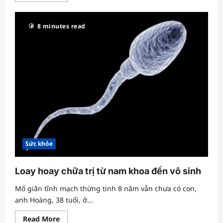
about
Mổ
cột
8 minutes read
sống
cho
người
loãng
xương
nặng
Sức khỏe
Loay hoay chữa trị từ nam khoa đến vô sinh
Mổ giãn tĩnh mạch thừng tinh 8 năm vẫn chưa có con,
anh Hoàng, 38 tuổi, ở...
Read
Read More