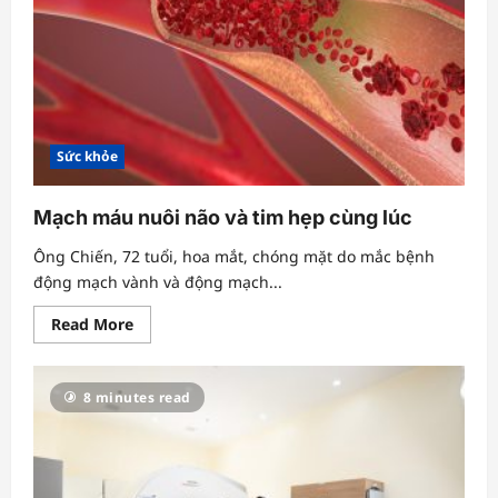
sạm
da
Sức khỏe
Mạch máu nuôi não và tim hẹp cùng lúc
Ông Chiến, 72 tuổi, hoa mắt, chóng mặt do mắc bệnh
động mạch vành và động mạch...
Read
Read More
more
about
Mạch
máu
8 minutes read
nuôi
não
và
tim
hẹp
cùng
lúc