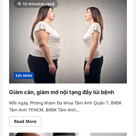
tác
12 minutes read
BV
Hữu
nghị
Việt
Đức
và
BVĐK
Tâm
Anh
Hà
Nội,
tiến
tới
chuyển
giao
công
nghệ
Sức khỏe
ghép
thận
Giảm cân, giảm mỡ nội tạng đẩy lùi bệnh
Mỗi ngày, Phòng khám Đa khoa Tâm Anh Quận 7, BVĐK
Tâm Anh TP.HCM, BVĐK Tâm Anh...
Read
Read More
more
about
Giảm