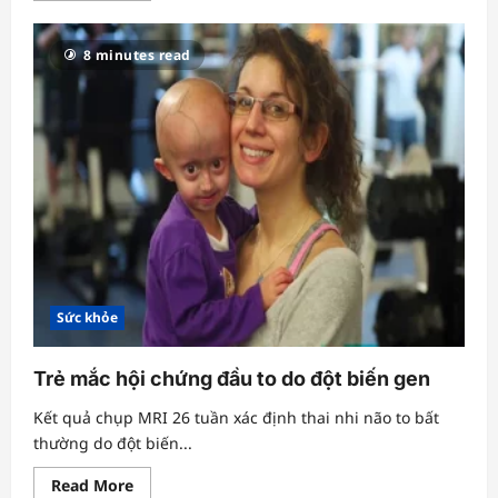
about
Xì
dịch
8 minutes read
toàn
ổ
bụng
do
xương
gà
đâm
thủng
ruột
Sức khỏe
Trẻ mắc hội chứng đầu to do đột biến gen
Kết quả chụp MRI 26 tuần xác định thai nhi não to bất
thường do đột biến...
Read
Read More