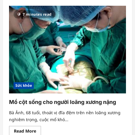
about
Thuốc
miễn
7 minutes read
dịch
thế
hệ
mới
tăng
cơ
hội
sống
cho
người
ung
thư
phổi
Sức khỏe
Mổ cột sống cho người loãng xương nặng
Bà Ảnh, 68 tuổi, thoát vị đĩa đệm trên nền loãng xương
nghiêm trọng, cuộc mổ khó...
Read
Read More
more