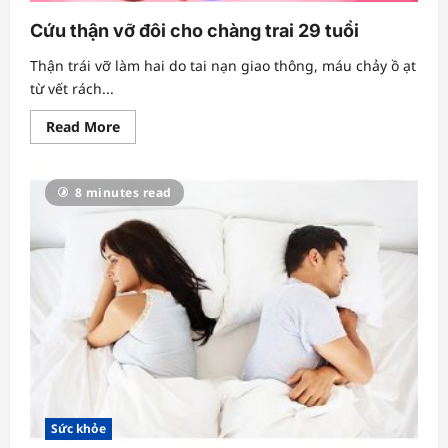
Cứu thận vỡ đôi cho chàng trai 29 tuổi
Thận trái vỡ làm hai do tai nạn giao thông, máu chảy ồ ạt
từ vết rách...
Read
Read More
more
about
Cứu
thận
8 minutes read
vỡ
đôi
cho
chàng
trai
29
tuổi
Sức khỏe