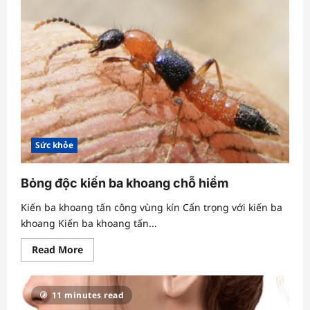
cao
trong
cấp
cứu
và
cấp
cứu
đột
quỵ
Sức khỏe
Bỏng độc kiến ba khoang chỗ hiểm
Kiến ba khoang tấn công vùng kín Cẩn trọng với kiến ba
khoang Kiến ba khoang tấn...
Read
Read More
more
about
Bỏng
độc
11 minutes read
kiến
ba