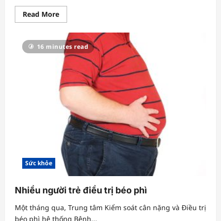
Read
Read More
more
about
Thai
phụ
16 minutes read
nôn
ói
liên
tục
do
gần
20
viên
sỏi
mật
Sức khỏe
Nhiều người trẻ điều trị béo phì
Một tháng qua, Trung tâm Kiểm soát cân nặng và Điều trị
béo phì hệ thống Bệnh...