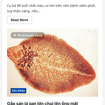
Cụ bà 89 tuổi nhồi máu cơ tim trên nền bệnh viêm phổi,
suy thận nặng, nếu...
Read
Read More
more
about
Đặt
4
10 minutes read
stent
cho
cụ
bà
hẹp
nặng
ba
nhánh
mạch
vành
Sức khỏe
Gắp sán lá gan lớn chui lên ống mật