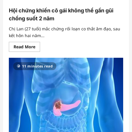
Hội chứng khiến cô gái không thể gần gũi
chồng suốt 2 năm
Chị Lan (27 tuổi) mắc chứng rối loạn co thắt âm đạo, sau
kết hôn hai năm...
Read
Read More
more
about
Hội
chứng
11 minutes read
khiến
cô
gái
không
thể
gần
gũi
chồng
suốt
2
năm