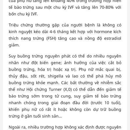
của phụ nữ tăng lên khoảng 40% trong trường hợp hiến
tế bào trứng sau một chu kỳ IVF và tăng lên 70-80% với
bốn chu kỳ IVF.
Triệu chứng thường gặp của người bệnh là không có
kinh nguyệt kéo dài 4-6 tháng kết hợp với hormone kích
thích nang trứng (FSH) tăng cao và nồng độ estradiol
giảm.
Suy buồng trứng nguyên phát có thể do nhiều nguyên
nhân như đột biến gene; ảnh hưởng của việc cắt bỏ
buồng trứng, hóa trị hoặc xạ trị. Phụ nữ mắc quai bị,
thủy đậu, sốt rét, shigella và lao có thể phá hủy mô
buồng trứng khỏe mạnh. Các bất thường về nhiễm sắc
thể như Hội chứng Turner (X,0) có thể dẫn đến giảm tế
bào trứng sớm trong tử cung, suy giảm tế bào trứng
nhanh chóng trong giai đoạn đầu đời (trước 10 tuổi),
khiến phụ nữ có rất ít hoặc không còn dự trữ buồng
trứng ở gần tuổi sinh sản…
Ngoài ra, nhiều trường hợp không xác định được nguyên