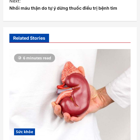
Next:
Nhồi máu thận do tự ý dừng thuốc điều trị bệnh tim
n
a
v
i
Related Stories
g
a
6 minutes read
t
i
o
n
Sức khỏe