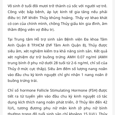
Vô sinh ở tuổi đôi mươi trở thành cú sốc với người vợ trẻ.
Công việc bấp bênh, áp lực kinh tế gia tăng nếu phải
điều trị IVF khiến Thủy khủng hoảng. Thấy vợ khao khát
có con của chính mình, chồng Thủy giấu kín gia đình, âm
thầm động viên vợ điều trị.
Tại Trung tâm Hỗ trợ sinh sản Bệnh viện Đa khoa Tâm
Anh Quận 8 TP.HCM (IVF Tâm Anh Quận 8), Thủy được
siêu âm, xét nghiệm kiểm tra khả năng sinh sản. Kết quả
xét nghiệm dự trữ buồng trứng AMH 0.07 ng/ml (AMH
trung bình ở phụ nữ dưới 28 tuổi từ 2-6 ng/ml, chỉ số của
Thủy ở mức cực thấp). Siêu âm đếm số lượng nang noãn
vào đầu chu kỳ kinh nguyệt chỉ ghi nhận 1 nang noãn ở
buồng trứng trái.
Chỉ số hormone Follicle Stimulating Hormone (FSH) được
tiết ra từ tuyến yên vào đầu chu kỳ kinh nguyệt có tác
dụng kích thích nang noãn phát triển, ở Thủy lên đến 42
lU/L, tương đương phụ nữ mãn kinh (ở phụ nữ bình
thường trong độ tuổi sinh sản chỉ khoảng 15 lU/L). Thủy