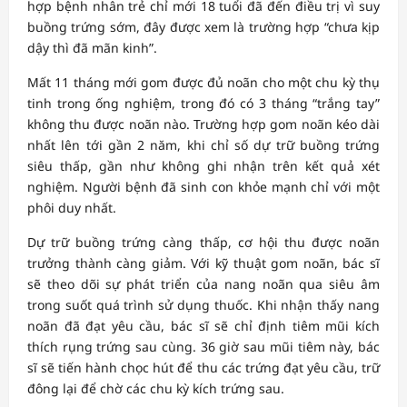
hợp bệnh nhân trẻ chỉ mới 18 tuổi đã đến điều trị vì suy
buồng trứng sớm, đây được xem là trường hợp “chưa kịp
dậy thì đã mãn kinh”.
Mất 11 tháng mới gom được đủ noãn cho một chu kỳ thụ
tinh trong ống nghiệm, trong đó có 3 tháng “trắng tay”
không thu được noãn nào. Trường hợp gom noãn kéo dài
nhất lên tới gần 2 năm, khi chỉ số dự trữ buồng trứng
siêu thấp, gần như không ghi nhận trên kết quả xét
nghiệm. Người bệnh đã sinh con khỏe mạnh chỉ với một
phôi duy nhất.
Dự trữ buồng trứng càng thấp, cơ hội thu được noãn
trưởng thành càng giảm. Với kỹ thuật gom noãn, bác sĩ
sẽ theo dõi sự phát triển của nang noãn qua siêu âm
trong suốt quá trình sử dụng thuốc. Khi nhận thấy nang
noãn đã đạt yêu cầu, bác sĩ sẽ chỉ định tiêm mũi kích
thích rụng trứng sau cùng. 36 giờ sau mũi tiêm này, bác
sĩ sẽ tiến hành chọc hút để thu các trứng đạt yêu cầu, trữ
đông lại để chờ các chu kỳ kích trứng sau.