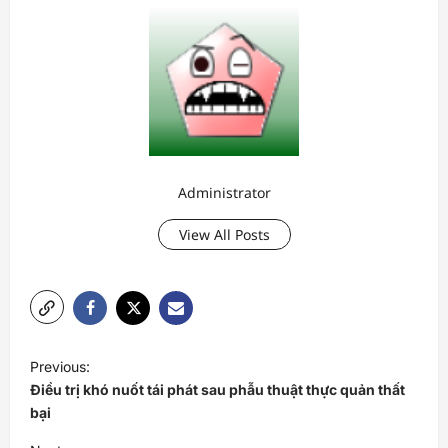
Administrator
View All Posts
P
Previous:
o
Điều trị khó nuốt tái phát sau phẫu thuật thực quản thất
s
bại
t