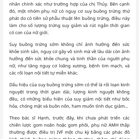
nhân chính xác như trường hợp của chị Thủy. Bên cạnh
đó, một nhóm phụ nữ có nguy cơ suy buồng trứng thứ
phát do có tiền sử phẫu thuật lên buồng trứng, điều này
làm cho số lượng trứng suy giảm và rút ngắn thời gian
có con của nữ giới.
Suy buồng trứng sớm không chỉ ảnh hưởng đến sức
khỏe sinh sản, nguy cơ gây vô sinh mà về lâu dài còn ảnh
hưởng đến sức khỏe chung và tinh thần của người phụ
nữ, như tăng nguy cơ loãng xương, bệnh tim mạch, và
các rối loạn nội tiết tự miễn khác.
Dấu hiệu của suy buồng trứng sớm có thể là rối loạn kinh
nguyệt trong thời gian dài, lượng kinh nguyệt không
đều, có những biểu hiện của suy giảm nội tiết như bốc
hỏa, chóng mặt và buồn nôn, ham muốn tình dục giảm…
Theo bác sĩ Hạnh, trước đây, khi chưa phát triển các
chiến lược gom noãn hoặc gom phôi, phụ nữ AMH thấp
thường được điều trị IVF một chu kỳ bằng các phác đồ