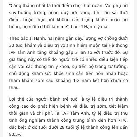
“Căng thẳng nhất là thời điểm chọc hút noãn. Với phụ nữ
suy buồng trứng, noãn quý hơn vàng. Chỉ cần sai thời
điểm, hoặc chọc hút không cẩn trọng khiến noãn hư
hỏng, họ mất cơ hội làm mẹ”, bác sĩ Hạnh lý giải.
Theo bác sĩ Hạnh, hai năm gần đây, lượng vợ chồng dưới
30 tuổi khám và điều trị vô sinh hiếm muộn tại Hệ thống
IVF Tâm Anh tăng khoảng gấp 3 lần so với trước đó. Sự
gia tăng này có thể do người trẻ có nhiều điều kiện tiếp
cận với các thông tin y khoa, sự tiến bộ trong tư tưởng,
chủ động khám sức khỏe sinh sản tiền hôn nhân hoặc
thăm khám sớm sau khoảng 1-2 năm kết hôn chưa có
thai.
Lợi thế của người bệnh trẻ tuổi là tỷ lệ điều trị thành
công cao do phát hiện bệnh và điều trị sớm, tiết kiệm
thời gian và chi phí. Tại IVF Tâm Anh, tỷ lệ điều trị thụ
tinh ống nghiệm thành công trung bình đến hơn 71%,
đặc biệt ở độ tuổi dưới 28 tuổi tỷ lệ thành công lên đến
80,5%.