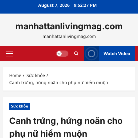
Skip
August 7, 2026
9:52:28 PM
to
content
manhattanlivingmag.com
manhattanlivingmag.com
Watch Video
Primary
Menu
Home
Sức khỏe
Canh trứng, hứng noãn cho phụ nữ hiếm muộn
Sức khỏe
Canh trứng, hứng noãn cho
phụ nữ hiếm muộn