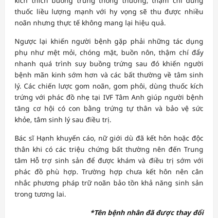
kích thích buồng trứng thông thường, thậm chí dùng
thuốc liều lượng mạnh với hy vọng sẽ thu được nhiều
noãn nhưng thực tế không mang lại hiệu quả.
Ngược lại khiến người bệnh gặp phải những tác dụng
phụ như mệt mỏi, chóng mặt, buồn nôn, thậm chí đẩy
nhanh quá trình suy buồng trứng sau đó khiến người
bệnh mãn kinh sớm hơn và các bất thường về tâm sinh
lý. Các chiến lược gom noãn, gom phôi, dùng thuốc kích
trứng với phác đồ nhẹ tại IVF Tâm Anh giúp người bệnh
tăng cơ hội có con bằng trứng tự thân và bảo vệ sức
khỏe, tâm sinh lý sau điều trị.
Bác sĩ Hạnh khuyến cáo, nữ giới dù đã kết hôn hoặc độc
thân khi có các triệu chứng bất thường nên đến Trung
tâm Hỗ trợ sinh sản để được khám và điều trị sớm với
phác đồ phù hợp. Trường hợp chưa kết hôn nên cân
nhắc phương pháp trữ noãn bảo tồn khả năng sinh sản
trong tương lai.
*Tên bệnh nhân đã được thay đổi