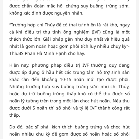
được chẩn đoán mắc hội chứng suy buồng trứng sớm,
không xác định được nguyên nhân.
“Trường hợp chị Thủy để có thai tự nhiên là rất khó, ngay
cả khi điều trị thụ tinh ống nghiệm (IVF) cũng là một
thách thức lớn. Giải pháp gần như duy nhất và hiệu quả
nhất là gom noãn hoặc gom phôi tích lũy nhiều chuy kỳ”-
ThS.BS Phan Hà Minh Hạnh cho hay.
Hiện nay, phương pháp điều trị IVF thường quy đang
được áp dụng ở hầu hết các trung tâm hỗ trợ sinh sản
khác cần đến khoảng 10-15 noãn mới tạo được phôi.
Những trường hợp suy buồng trứng sớm như chị Thủy,
hoặc dự trữ buồng trứng thấp khó có thể thu được số
noãn lý tưởng trên trong một lần chọc hút noãn. Nếu thu
được dưới 5 noãn thì số phôi và tỷ lệ IVF thành công rất
thấp.
Do đó, bác sĩ phải kích thích buồng trứng và chọc hút
noãn nhiều chu kỳ để gom được số noãn hoặc số phôi