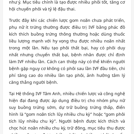
như ý. Mục tiêu chính là tạo được nhiều phôi tốt, tăng cơ
hội chuyển phôi và tỷ lệ đậu thai.
Trước đây khi các chiến lược gom noãn chưa phát triển,
phụ nữ ít trứng thường được điều trị IVF bằng phác đồ
kích thích buồng trứng thông thường hoặc dùng thuốc
liều lượng mạnh với hy vọng thu được nhiều noãn nhất
trong một lần. Nếu tạo phôi thất bại, hay có phôi duy
nhất nhưng chuyển thất bại, bệnh nhân được chỉ định
làm IVF nhiều lần. Cách can thiệp này có thể khiến người
bệnh gặp nguy cơ không có phôi sau lần IVF đầu tiên, chi
phí tăng cao do nhiều lần tạo phôi, ảnh hưởng tâm lý
căng thẳng người bệnh.
Tại Hệ thống IVF Tâm Anh, nhiều chiến lược và công nghệ
hiện đại đang được áp dụng điều trị cho nhóm phụ nữ
suy buồng trứng sớm, dự trữ buồng trứng thấp, điển
hình là “gom noãn tích lũy nhiều chu kỳ” hoặc “gom phôi
tích lũy nhiều chu kỳ”. Người bệnh được kích thích và
chọc hút noãn nhiều chu kỳ, trữ đông, mục tiêu thu được