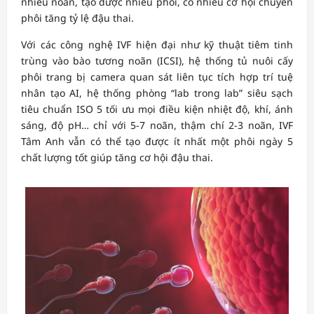
nhiều noãn, tạo được nhiều phôi, có nhiều cơ hội chuyển
phôi tăng tỷ lệ đậu thai.
Với các công nghệ IVF hiện đại như kỹ thuật tiêm tinh
trùng vào bào tương noãn (ICSI), hệ thống tủ nuôi cấy
phôi trang bị camera quan sát liên tục tích hợp trí tuệ
nhân tạo AI, hệ thống phòng “lab trong lab” siêu sạch
tiêu chuẩn ISO 5 tối ưu mọi điều kiện nhiệt độ, khí, ánh
sáng, độ pH… chỉ với 5-7 noãn, thậm chí 2-3 noãn, IVF
Tâm Anh vẫn có thể tạo được ít nhất một phôi ngày 5
chất lượng tốt giúp tăng cơ hội đậu thai.