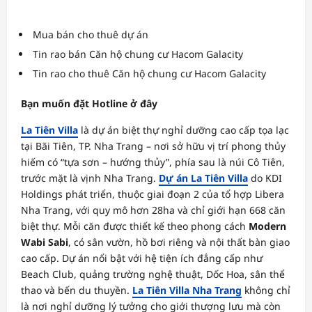
Mua bán cho thuê dự án
Tin rao
bán Căn hộ chung cư Hacom Galacity
Tin rao
cho thuê Căn hộ chung cư Hacom Galacity
Bạn muốn đặt Hotline ở đây
La Tiên Villa
là dự án biệt thự nghỉ dưỡng cao cấp tọa lạc
tại Bãi Tiên, TP. Nha Trang – nơi sở hữu vị trí phong thủy
hiếm có “tựa sơn – hướng thủy”, phía sau là núi Cô Tiên,
trước mặt là vịnh Nha Trang.
Dự án La Tiên Villa
do KDI
Holdings phát triển, thuộc giai đoạn 2 của tổ hợp Libera
Nha Trang, với quy mô hơn 28ha và chỉ giới hạn 668 căn
biệt thự. Mỗi căn được thiết kế theo phong cách
Modern
Wabi Sabi
, có sân vườn, hồ bơi riêng và nội thất bàn giao
cao cấp. Dự án nổi bật với hệ tiện ích đẳng cấp như
Beach Club, quảng trường nghệ thuật, Dốc Hoa, sân thể
thao và bến du thuyền.
La Tiên Villa Nha Trang
không chỉ
là nơi nghỉ dưỡng lý tưởng cho giới thượng lưu mà còn