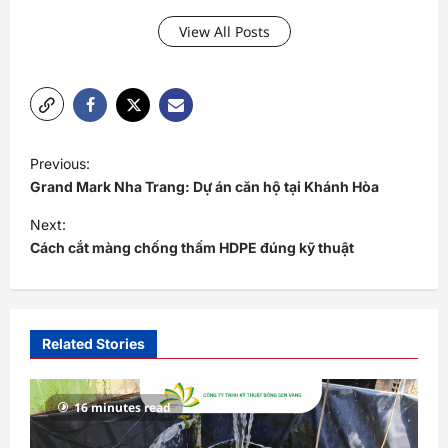
View All Posts
P
Previous:
o
Grand Mark Nha Trang: Dự án căn hộ tại Khánh Hòa
s
Next:
t
Cách cắt màng chống thấm HDPE đúng kỹ thuật
n
a
v
Related Stories
i
g
16 minutes read
a