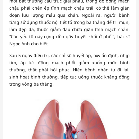
một bất thường cấu trúc giải phẫu, trong đó động mạch
chậu phải chèn ép tĩnh mạch chậu trái, có thể làm gián
đoạn lưu lượng máu qua chân. Ngoài ra, người bệnh
từng sử dụng thuốc nội tiết tố trong ba tháng để trị mụn,
làm đẹp da, thuốc giảm đau chữa giãn tĩnh mạch chân.
“Các yếu tố này cộng dồn gây huyết khối ở phổi”, bác sĩ
Ngọc Anh cho biết.
Sau 5 ngày điều trị, các chỉ số huyết áp, oxy ổn định, nhịp
tim, áp lực động mạch phổi giảm xuống mức bình
thường, thất phải hồi phục. Hiện bệnh nhân tự đi lại,
sinh hoạt bình thường, tiếp tục uống thuốc kháng đông
trong vòng ba tháng.