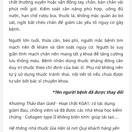
chất thường xuyên hoặc vận động tay, chân, bàn chân vài
phút mỗi giờ. Kiểm soát cân nặng phù hợp, uống đủ
nước, hạn chế rượu bia, thuốc lá, không mặc quần áo bó
sát, ngồi bắt chéo chân để giảm các yếu tố nguy cơ gây
bệnh.
Người lớn tuổi, thừa cân, béo phì, người mắc bệnh tim
mạch nên đi khám và tầm soát nguy cơ. Người bị suy
giãn tĩnh mạch chân nên mang tất y khoa để tăng cường
lưu thông máu. Bệnh nhân dùng thuốc kháng đông cần
duy trì thuốc theo chỉ định của bác sĩ. Phụ nữ không nên
tự ý sử dụng thuốc tránh thai, nội tiết tố nếu chưa được
tư vấn bởi bác sĩ chuyên khoa.
*Tên người bệnh đã được thay đổi
Khương Thảo Đan Gold
· Hoạt chất KGA1: có tác dụng
giảm đau, chống viêm và đã được các nhà khoa học kiểm
chứng · Collagen type II không biến tính: giúp tái tạo …
Hệ thống nhà thuốc Gia Hân là nơi Quý khách hàng yên