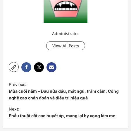
Administrator
View All Posts
P
Previous:
o
Mùa cuối năm – Đau nửa đầu, mất ngủ, trầm cảm: Công
s
nghệ cao chẩn đoán và điều trị hiệu quả
t
Next:
Phẫu thuật cắt cao huyết áp, mang lại hy vọng làm mẹ
n
a