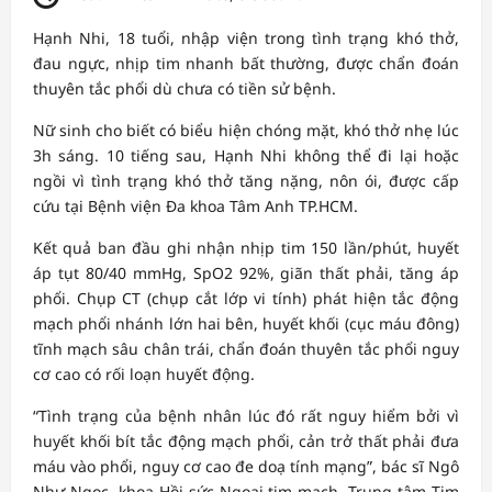
Hạnh Nhi, 18 tuổi, nhập viện trong tình trạng khó thở,
đau ngực, nhịp tim nhanh bất thường, được chẩn đoán
thuyên tắc phổi dù chưa có tiền sử bệnh.
Nữ sinh cho biết có biểu hiện chóng mặt, khó thở nhẹ lúc
3h sáng. 10 tiếng sau, Hạnh Nhi không thể đi lại hoặc
ngồi vì tình trạng khó thở tăng nặng, nôn ói, được cấp
cứu tại Bệnh viện Đa khoa Tâm Anh TP.HCM.
Kết quả ban đầu ghi nhận nhịp tim 150 lần/phút, huyết
áp tụt 80/40 mmHg, SpO2 92%, giãn thất phải, tăng áp
phổi. Chụp CT (chụp cắt lớp vi tính) phát hiện tắc động
mạch phổi nhánh lớn hai bên, huyết khối (cục máu đông)
tĩnh mạch sâu chân trái, chẩn đoán thuyên tắc phổi nguy
cơ cao có rối loạn huyết động.
“Tình trạng của bệnh nhân lúc đó rất nguy hiểm bởi vì
huyết khối bít tắc động mạch phổi, cản trở thất phải đưa
máu vào phổi, nguy cơ cao đe doạ tính mạng”, bác sĩ Ngô
Như Ngọc, khoa Hồi sức Ngoại tim mạch, Trung tâm Tim