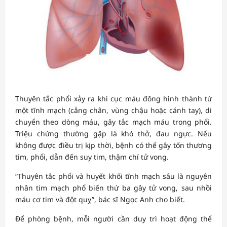
Thuyên tắc phổi xảy ra khi cục máu đông hình thành từ
một tĩnh mạch (cẳng chân, vùng chậu hoặc cánh tay), di
chuyển theo dòng máu, gây tắc mạch máu trong phổi.
Triệu chứng thường gặp là khó thở, đau ngực. Nếu
không được điều trị kịp thời, bệnh có thể gây tổn thương
tim, phổi, dẫn đến suy tim, thậm chí tử vong.
“Thuyên tắc phổi và huyết khối tĩnh mạch sâu là nguyên
nhân tim mạch phổ biến thứ ba gây tử vong, sau nhồi
máu cơ tim và đột quỵ”, bác sĩ Ngọc Anh cho biết.
Để phòng bệnh, mỗi người cần duy trì hoạt động thể