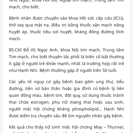
mạch, cho biết.
Bệnh nhân được chuyển vào khoa Hồi sức cấp cứu (ICU),
thở oxy qua mặt nạ, điều trị bằng thuốc vận mạch nâng
huyết áp, thuốc tiêu sợi huyết, kháng đông đường tĩnh
mạch.
BS.CKI Đỗ Vũ Ngọc Anh, khoa Nội tim mạch, Trung tâm
Tim mạch, cho biết thuyên tắc phổi là biến cố bất thường
ít gặp ở người trẻ khỏe mạnh, nhất là trường hợp rất trẻ
như Hạnh Nhi. Bệnh thường gặp ở người trên 50 tuổi.
Các yếu tố nguy cơ gây bệnh bao gồm ung thư, tiểu
đường, tiền sử bản thân hoặc gia đình có bệnh lý liên
quan đông máu, bệnh tim, đột quỵ, sử dụng thuốc tránh
thai chứa estrogen, phụ nữ mang thai hoặc sau sinh,
người mắc hội chứng kháng phospholipid… Hạnh Nhi
được kiểm tra chuyên sâu để tìm nguyên nhân gây bệnh.
Kết quả cho thấy nữ sinh mắc hội chứng May – Thurner,