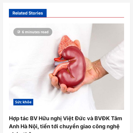
v
i
Related Stories
g
a
6 minutes read
t
i
o
n
Sức khỏe
Hợp tác BV Hữu nghị Việt Đức và BVĐK Tâm
Anh Hà Nội, tiến tới chuyển giao công nghệ