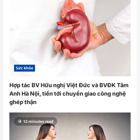
a
t
i
o
n
Sức khỏe
Hợp tác BV Hữu nghị Việt Đức và BVĐK Tâm
Anh Hà Nội, tiến tới chuyển giao công nghệ
ghép thận
12 minutes read