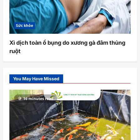
Sức khỏe
Xì dịch toàn ổ bụng do xương gà đâm thủng
ruột
You May Have Missed
16 minutes read