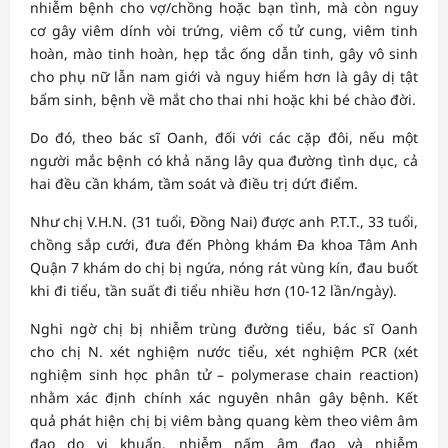
nhiễm bệnh cho vợ/chồng hoặc bạn tình, mà còn nguy
cơ gây viêm dính vòi trứng, viêm cổ tử cung, viêm tinh
hoàn, mào tinh hoàn, hẹp tắc ống dẫn tinh, gây vô sinh
cho phụ nữ lẫn nam giới và nguy hiểm hơn là gây dị tật
bẩm sinh, bệnh về mắt cho thai nhi hoặc khi bé chào đời.
Do đó, theo bác sĩ Oanh, đối với các cặp đôi, nếu một
người mắc bệnh có khả năng lây qua đường tình dục, cả
hai đều cần khám, tầm soát và điều trị dứt điểm.
Như chị V.H.N. (31 tuổi, Đồng Nai) được anh P.T.T., 33 tuổi,
chồng sắp cưới, đưa đến Phòng khám Đa khoa Tâm Anh
Quận 7 khám do chị bị ngứa, nóng rát vùng kín, đau buốt
khi đi tiểu, tần suất đi tiểu nhiều hơn (10-12 lần/ngày).
Nghi ngờ chị bị nhiễm trùng đường tiểu, bác sĩ Oanh
cho chị N. xét nghiệm nước tiểu, xét nghiệm PCR (xét
nghiệm sinh học phân tử – polymerase chain reaction)
nhằm xác định chính xác nguyên nhân gây bệnh. Kết
quả phát hiện chị bị viêm bàng quang kèm theo viêm âm
đạo do vi khuẩn, nhiễm nấm âm đạo và nhiễm