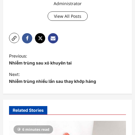
Administrator
View All Posts
P
Previous:
o
Nhiễm trùng sau xỏ khuyên tai
s
Next:
t
Nhiễm trùng nhiều lần sau thay khớp háng
n
a
v
Related Stories
i
g
6 minutes read