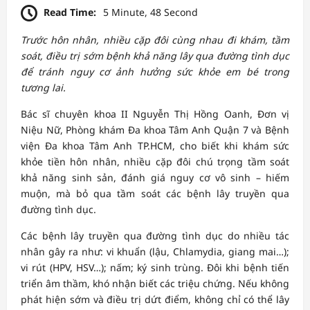
Read Time:
5 Minute, 48 Second
Trước hôn nhân, nhiều cặp đôi cùng nhau đi khám, tầm
soát, điều trị sớm bệnh khả năng lây qua đường tình dục
để tránh nguy cơ ảnh hưởng sức khỏe em bé trong
tương lai.
Bác sĩ chuyên khoa II Nguyễn Thị Hồng Oanh, Đơn vị
Niệu Nữ, Phòng khám Đa khoa Tâm Anh Quận 7 và Bệnh
viện Đa khoa Tâm Anh TP.HCM, cho biết khi khám sức
khỏe tiền hôn nhân, nhiều cặp đôi chú trọng tầm soát
khả năng sinh sản, đánh giá nguy cơ vô sinh – hiếm
muộn, mà bỏ qua tầm soát các bệnh lây truyền qua
đường tình dục.
Các bệnh lây truyền qua đường tình dục do nhiều tác
nhân gây ra như: vi khuẩn (lậu, Chlamydia, giang mai…);
vi rút (HPV, HSV…); nấm; ký sinh trùng. Đôi khi bệnh tiến
triển âm thầm, khó nhận biết các triệu chứng. Nếu không
phát hiện sớm và điều trị dứt điểm, không chỉ có thể lây