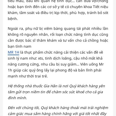
tiểu máu, đau khi quan hệ tình dục… cần đưa vợ/chồng
hoặc bạn tình đến các cơ sở y tế có chuyên khoa Tiết niệu
khám, tầm soát và điều trị kịp thời, phù hợp, tránh bỏ sót
bệnh.
Ngoài ra, phụ nữ bị viêm bàng quang tái phát nhiều lần
không rõ nguyên nhân, rối loạn chức năng tình dục cũng
cần được bác sĩ thăm khám và tư vấn cho cả chồng hoặc
bạn tình nam
MR 1H
là thực phẩm chức năng cải thiện các vấn đề về
sinh lý nam như: xts, tinh dịch loãng, cậu nhỏ mất khả
năng cương cứng, nhu cầu bị suy giảm… Viên uống Mr
1h giúp các quý ông lấy lại phong độ và bản lĩnh phái
mạnh như thời trai trẻ.
Hệ thống nhà thuốc Gia Hân là nơi Quý khách hàng yên
tâm gửi trọn niềm tin để chăm sóc sức khoẻ cho cả gia
đình mình.
Đến với chúng tôi, Quý khách hàng thoải mái trải nghiệm
cảm giác mua sắm hàng chính hãng với giá tốt nhất đầy