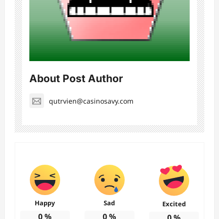
About Post Author
qutrvien@casinosavy.com
Happy
Sad
Excited
0
%
0
%
0
%