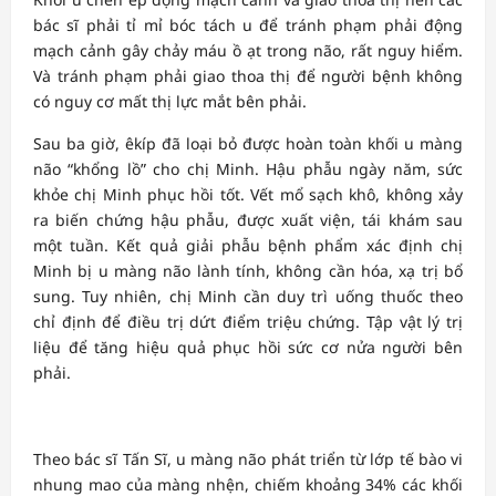
bác sĩ phải tỉ mỉ bóc tách u để tránh phạm phải động
mạch cảnh gây chảy máu ồ ạt trong não, rất nguy hiểm.
Và tránh phạm phải giao thoa thị để người bệnh không
có nguy cơ mất thị lực mắt bên phải.
Sau ba giờ, êkíp đã loại bỏ được hoàn toàn khối u màng
não “khổng lồ” cho chị Minh. Hậu phẫu ngày năm, sức
khỏe chị Minh phục hồi tốt. Vết mổ sạch khô, không xảy
ra biến chứng hậu phẫu, được xuất viện, tái khám sau
một tuần. Kết quả giải phẫu bệnh phẩm xác định chị
Minh bị u màng não lành tính, không cần hóa, xạ trị bổ
sung. Tuy nhiên, chị Minh cần duy trì uống thuốc theo
chỉ định để điều trị dứt điểm triệu chứng. Tập vật lý trị
liệu để tăng hiệu quả phục hồi sức cơ nửa người bên
phải.
Theo bác sĩ Tấn Sĩ, u màng não phát triển từ lớp tế bào vi
nhung mao của màng nhện, chiếm khoảng 34% các khối