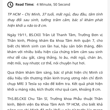
Read Time:
4 Minute, 50 Second
TP HCM – Chị Minh, 37 tuổi, mất ngủ, đau đầu, tâm tính
thay đổi sau sinh, tưởng trầm cảm, bác sĩ khám phát
hiện khối u não to 8 cm.
Ngày 19/11, BS.CKII Trần Lê Thanh Tâm, Trưởng Đơn vị
Thần kinh, Phòng khám Đa khoa Tâm Anh quận 7, cho
biết chị Minh sinh con lần hai, hậu sản bốn tháng, đến
khám với nhiều biểu hiện của chứng trầm cảm sau sinh
như dễ cáu gắt, căng thẳng, lo âu, mất ngủ, chán ăn,
mệt mỏi, suy nhược cơ thể, nói chuyện hụt hơi.
Qua thăm khám lâm sàng, bác sĩ phát hiện chị Minh có
dấu hiệu tổn thương thần kinh trung ương nên chỉ định
chụp MRI 3 Tesla sọ não để kiểm tra. Kết quả phát hiện
khối u màng não, kích thước như quả cam, khoảng 8 cm.
ThS.BS.CKII Chu Tấn Sĩ, Trưởng khoa Phẫu thuật Thần
kinh, Bệnh viện Đa khoa Tâm Anh TP HCM, cho biết khả
năng cao chị Minh đã mắc khối u này từ trước lúc mang