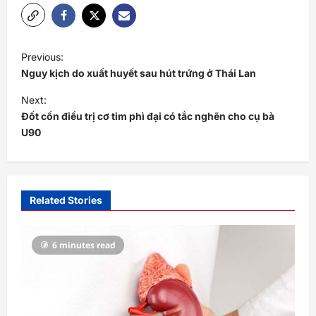
P
Previous:
o
Nguy kịch do xuất huyết sau hút trứng ở Thái Lan
s
Next:
t
Đốt cồn điều trị cơ tim phì đại có tắc nghẽn cho cụ bà
U90
n
a
v
i
Related Stories
g
a
6 minutes read
t
i
o