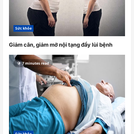
Sức khỏe
Giảm cân, giảm mỡ nội tạng đẩy lùi bệnh
7 minutes read
Sức khỏe