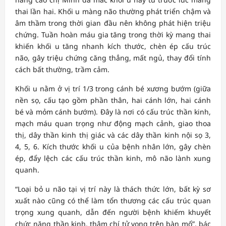
thai lần hai. Khối u màng não thường phát triển chậm và
âm thầm trong thời gian đầu nên không phát hiện triệu
chứng. Tuần hoàn máu gia tăng trong thời kỳ mang thai
khiến khối u tăng nhanh kích thước, chèn ép cấu trúc
não, gây triệu chứng căng thẳng, mất ngủ, thay đổi tính
cách bất thường, trầm cảm.
Khối u nằm ở vị trí 1/3 trong cánh bé xương bướm (giữa
nền sọ, cấu tạo gồm phần thân, hai cánh lớn, hai cánh
bé và mỏm cánh bướm). Đây là nơi có cấu trúc thần kinh,
mạch máu quan trọng như động mạch cảnh, giao thoa
thị, dây thần kinh thị giác và các dây thần kinh nội sọ 3,
4, 5, 6. Kích thước khối u của bệnh nhân lớn, gây chèn
ép, đẩy lệch các cấu trúc thần kinh, mô não lành xung
quanh.
“Loại bỏ u não tại vị trí này là thách thức lớn, bất kỳ sơ
xuất nào cũng có thể làm tổn thương các cấu trúc quan
trọng xung quanh, dẫn đến người bệnh khiếm khuyết
chức năng thần kinh, thậm chí tử vong trên bàn mổ”, bác