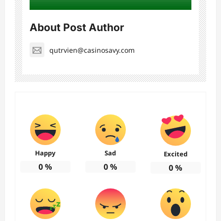
About Post Author
qutrvien@casinosavy.com
Happy
Sad
Excited
0
%
0
%
0
%