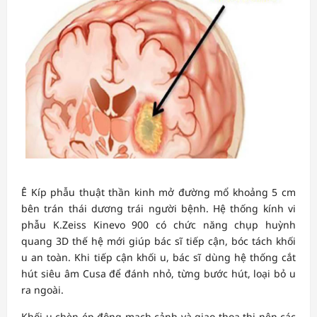
Ê Kíp phẫu thuật thần kinh mở đường mổ khoảng 5 cm
bên trán thái dương trái người bệnh. Hệ thống kính vi
phẫu K.Zeiss Kinevo 900 có chức năng chụp huỳnh
quang 3D thế hệ mới giúp bác sĩ tiếp cận, bóc tách khối
u an toàn. Khi tiếp cận khối u, bác sĩ dùng hệ thống cắt
hút siêu âm Cusa để đánh nhỏ, từng bước hút, loại bỏ u
ra ngoài.
Khối u chèn ép động mạch cảnh và giao thoa thị nên các