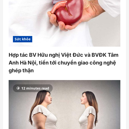
n
Sức khỏe
Hợp tác BV Hữu nghị Việt Đức và BVĐK Tâm
Anh Hà Nội, tiến tới chuyển giao công nghệ
ghép thận
12 minutes read