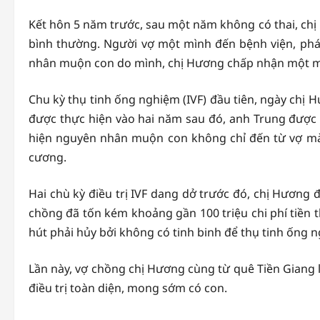
Kết hôn 5 năm trước, sau một năm không có thai, chị 
bình thường. Người vợ một mình đến bệnh viện, phát 
nhân muộn con do mình, chị Hương chấp nhận một mình
Chu kỳ thụ tinh ống nghiệm (IVF) đầu tiên, ngày chị 
được thực hiện vào hai năm sau đó, anh Trung được g
hiện nguyên nhân muộn con không chỉ đến từ vợ mà b
cương.
Hai chù kỳ điều trị IVF dang dở trước đó, chị Hương
chồng đã tốn kém khoảng gần 100 triệu chi phí tiền t
hút phải hủy bởi không có tinh binh để thụ tinh ống 
Lần này, vợ chồng chị Hương cùng từ quê Tiền Giang
điều trị toàn diện, mong sớm có con.