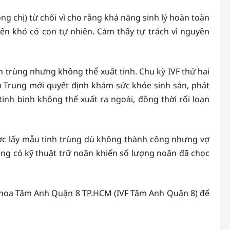
g chị) từ chối vì cho rằng khả năng sinh lý hoàn toàn
đến khó có con tự nhiên. Cảm thấy tự trách vì nguyên
h trùng nhưng không thể xuất tinh. Chu kỳ IVF thứ hai
nh Trung mới quyết định khám sức khỏe sinh sản, phát
nh binh không thể xuất ra ngoài, đồng thời rối loạn
được lấy mẫu tinh trùng dù không thành công nhưng vợ
hông có kỹ thuật trữ noãn khiến số lượng noãn đã chọc
 khoa Tâm Anh Quận 8 TP.HCM (IVF Tâm Anh Quận 8) để