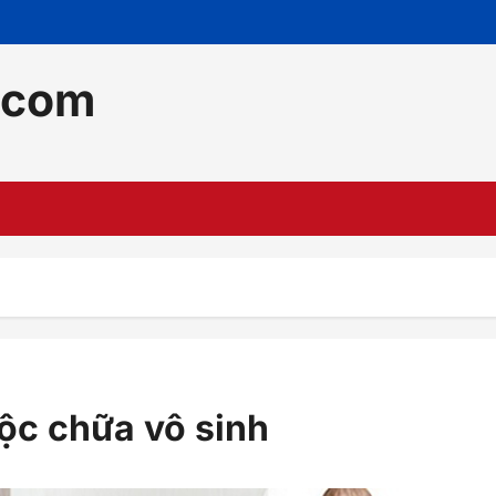
.com
h
độc chữa vô sinh