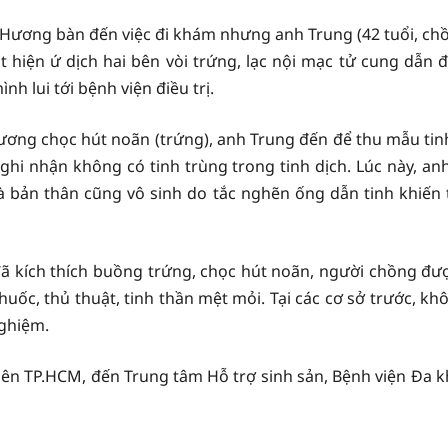
Hương bàn đến việc đi khám nhưng anh Trung (42 tuổi, chồn
hiện ứ dịch hai bên vòi trứng, lạc nội mạc tử cung dẫn 
 lui tới bệnh viện điều trị.
Hương chọc hút noãn (trứng), anh Trung đến để thu mẫu tin
hi nhận không có tinh trùng trong tinh dịch. Lúc này, a
ản thân cũng vô sinh do tắc nghẽn ống dẫn tinh khiến ti
 đã kích thích buồng trứng, chọc hút noãn, người chồng 
huốc, thủ thuật, tinh thần mệt mỏi. Tại các cơ sở trước, k
nghiệm.
 lên TP.HCM, đến Trung tâm Hỗ trợ sinh sản, Bệnh viện Đa