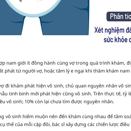
p nam giới ít đồng hành cùng vợ trong quá trình khám, đ
ất phát từ người vợ, hoặc tâm lý e ngại khi thăm khám nam
ợ đi khám phát hiện vô sinh, chủ quan nguyên nhân vô s
 mẫu tinh binh mới phát hiện cũng vô sinh. Trên thực tế, tỷ
u vô sinh; 10% còn lại chưa tìm được nguyên nhân.
ồng vô sinh hiếm muộn nên đến khám cùng nhau để tầm soát 
 cụ thể của mỗi cặp đôi, bác sĩ xây dựng các chiến lược điều t