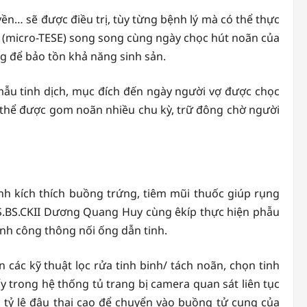
ền… sẽ được điều trị, tùy từng bệnh lý mà có thể thực
ùng (micro-TESE) song song cùng ngày chọc hút noãn của
ng để bảo tồn khả năng sinh sản.
mẫu tinh dịch, mục đích đến ngày người vợ được chọc
ó thể được gom noãn nhiều chu kỳ, trữ đông chờ người
nh kích thích buồng trứng, tiêm mũi thuốc giúp rụng
S.BS.CKII Dương Quang Huy cùng êkíp thực hiện phẫu
ành công thông nối ống dẫn tinh.
 các kỹ thuật lọc rửa tinh binh/ tách noãn, chọn tinh
y trong hệ thống tủ trang bị camera quan sát liên tục
ng tỷ lệ đậu thai cao để chuyển vào buồng tử cung của