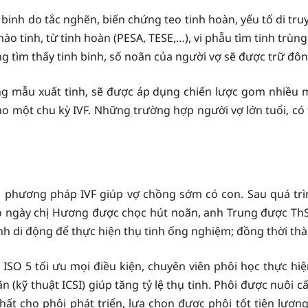
binh do tắc nghẽn, biến chứng teo tinh hoàn, yếu tố di truy
ừ mào tinh, từ tinh hoàn (PESA, TESE,…), vi phẫu tìm tinh tr
g tìm thấy tinh binh, số noãn của người vợ sẽ được trữ đô
ng mẫu xuất tinh, sẽ được áp dụng chiến lược gom nhiều 
cho một chu kỳ IVF. Những trường hợp người vợ lớn tuổi, c
n, phương pháp IVF giúp vợ chồng sớm có con. Sau quá trì
ào ngày chị Hương được chọc hút noãn, anh Trung được Th
inh di động để thực hiện thụ tinh ống nghiệm; đồng thời th
ISO 5 tối ưu mọi điều kiện, chuyên viên phôi học thực hiện
(kỹ thuật ICSI) giúp tăng tỷ lệ thụ tinh. Phôi được nuôi cấ
t nhất cho phôi phát triển, lựa chọn được phôi tốt tiên lượ