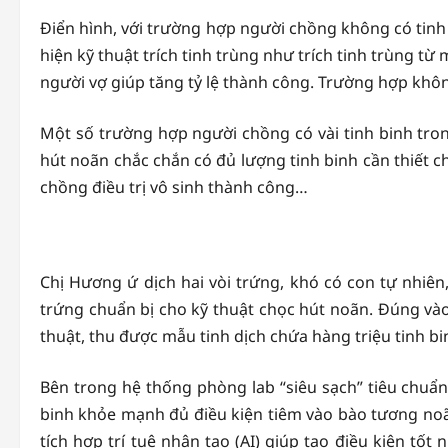
Điển hình, với trường hợp người chồng không có tinh 
hiện kỹ thuật trích tinh trùng như trích tinh trùng t
người vợ giúp tăng tỷ lệ thành công. Trường hợp khôn
Một số trường hợp người chồng có vài tinh binh tro
hút noãn chắc chắn có đủ lượng tinh binh cần thiết 
chồng điều trị vô sinh thành công…
Chị Hương ứ dịch hai vòi trứng, khó có con tự nhiê
trứng chuẩn bị cho kỹ thuật chọc hút noãn. Đúng v
thuật, thu được mẫu tinh dịch chứa hàng triệu tinh b
Bên trong hệ thống phòng lab “siêu sạch” tiêu chuẩn 
binh khỏe mạnh đủ điều kiện tiêm vào bào tương noãn 
tích hợp trí tuệ nhân tạo (AI) giúp tạo điều kiện tố