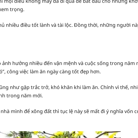
hì mọi điều không may đã đi qua để bắt đầu cho những khở
xem trọng.
 nhiều điều tốt lành và tài lộc. Đồng thời, những người n
có ảnh hưởng nhiều đến vận mệnh và cuộc sống trong năm m
ió”, công việc làm ăn ngày càng tốt đẹp hơn.
ũng như gặp trắc trở, khó khăn khi làm ăn. Chính vì thế, n
ình trong năm mới.
nhà mình để xông đất thì tục lệ này sẽ mất đi ý nghĩa vốn c