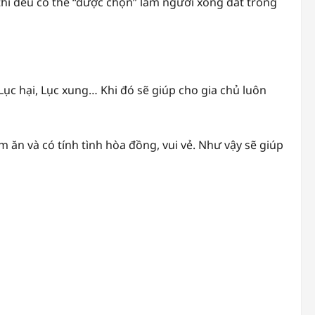
ủ thì đều có thể “được chọn” làm người xông đất trong
Lục hại, Lục xung… Khi đó sẽ giúp cho gia chủ luôn
 ăn và có tính tình hòa đồng, vui vẻ. Như vậy sẽ giúp