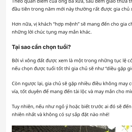
Theo quan điểm của ông bà xưa, sau đêm giao thừa t
đầu tiên trong năm mới này thường rất được gia chủ 
Hơn nữa, vị khách “hợp mệnh” sẽ mang đến cho gia chủ
những lời chúc tụng may mắn khác.
Tại sao cần chọn tuổi?
Bởi vì xông đất được xem là một trong những tục lệ 
nếu chọn được tuổi tốt thì gia chủ sẽ như “diều gặp g
Còn ngược lại, gia chủ sẽ gặp nhiều điều không may c
vía, tốt duyên để mang đến tài lộc và may mắn cho m
Tuy nhiên, nếu như ngỏ ý hoặc biết trước ai đó sẽ đến 
nhiên nhất và không có sự sắp đặt nào nhé!