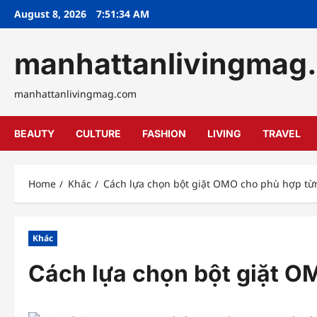
Skip
August 8, 2026
7:51:36 AM
to
content
manhattanlivingmag
manhattanlivingmag.com
BEAUTY
CULTURE
FASHION
LIVING
TRAVEL
Home
Khác
Cách lựa chọn bột giặt OMO cho phù hợp từ
Khác
Cách lựa chọn bột giặt O