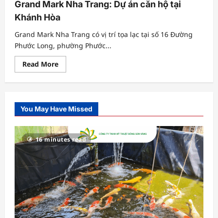
Grand Mark Nha Trang: Dự án căn hộ tại
Khánh Hòa
Grand Mark Nha Trang có vị trí tọa lạc tại số 16 Đường
Phước Long, phường Phước...
Read
Read More
more
about
Grand
Mark
Nha
Trang:
You May Have Missed
Dự
án
căn
hộ
tại
16 minutes read
Khánh
Hòa